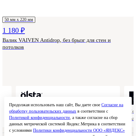
50 мм х 220 мм
1 180 ₽
Валик VAIVEN Antidrop, без брызг для стен и
потолков
Продолжая использовать наш сайт, Вы даете свое
Согласие на
Коллекции гладких и структурных
Де
обработку пользовательских данных
в соответствии с
Политикой конфиденциальности
, а также согласие на сбор
покрытий
фа
данных метрической системой Яндекс.Метрика в соответствии
с условиями
Политики конфиденциальности ООО «ЯНДЕКС»