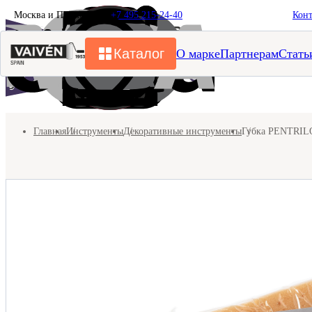
Москва и Подмосковье
+7 495 215-24-40
Кон
Каталог
О марке
Партнерам
Стать
Главная
Инструменты
Декоративные инструменты
Губка PENTRILO