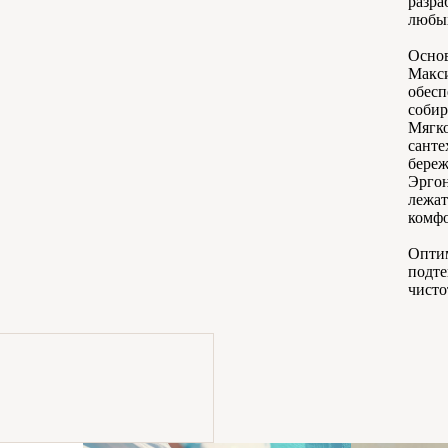
разра
любых
Основ
Макси
обесп
собир
Мягко
санте
береж
Эргон
лежат
комфо
Оптим
подте
чисто