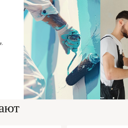
е.
пают