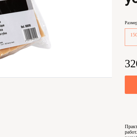
Разме
150
32
Практ
работ