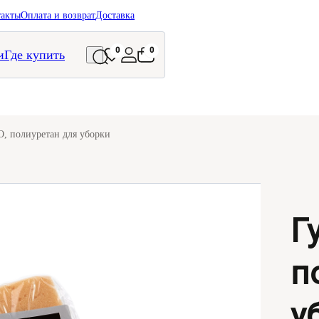
такты
Оплата и возврат
Доставка
0
0
и
Где купить
, полиуретан для уборки
Г
п
у