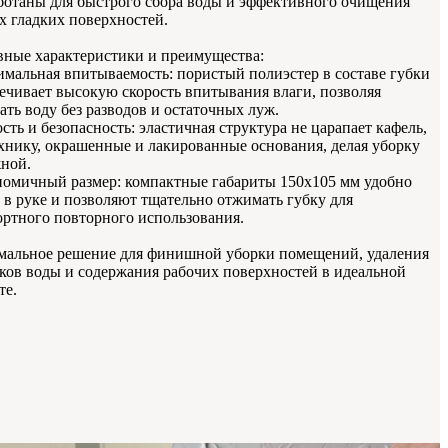
ботаны для быстрого сбора воды и эффективного очищения
 гладких поверхностей.
ные характеристики и преимущества:
мальная впитываемость: пористый полиэстер в составе губки
ечивает высокую скорость впитывания влаги, позволяя
ать воду без разводов и остаточных луж.
сть и безопасность: эластичная структура не царапает кафель,
хнику, окрашенные и лакированные основания, делая уборку
ной.
омичный размер: компактные габариты 150х105 мм удобно
 в руке и позволяют тщательно отжимать губку для
ртного повторного использования.
альное решение для финишной уборки помещений, удаления
ков воды и содержания рабочих поверхностей в идеальной
те.