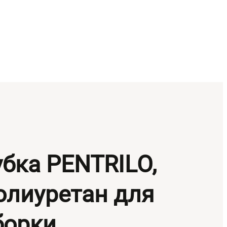
убка PENTRILO,
олиуретан для
борки