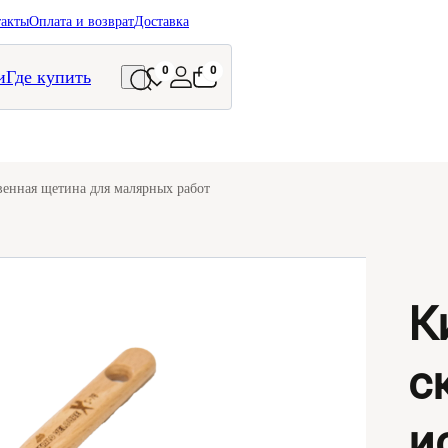
такты
Оплата и возврат
Доставка
0
0
и
Где купить
енная щетина для малярных работ
К
с
и