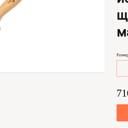
щ
м
Разме
71