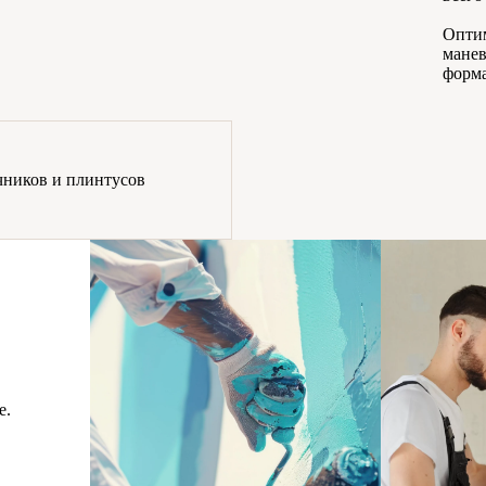
Оптим
манев
форма
чников и плинтусов
е.