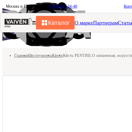
Москва и Подмосковье
+7 495 215-24-40
Кон
Каталог
О марке
Партнерам
Стать
Главная
Инструменты
Кисти
Кисть PENTRILO скошенная, искусств