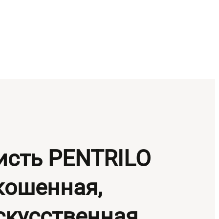
исть PENTRILO
кошенная,
скусственная