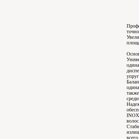
Профе
точно
Увели
площа
Основ
Униве
одина
диспе
упруг
Балан
одина
также
средн
Надеж
обесп
INOX 
волос
Стаби
излиш
всего