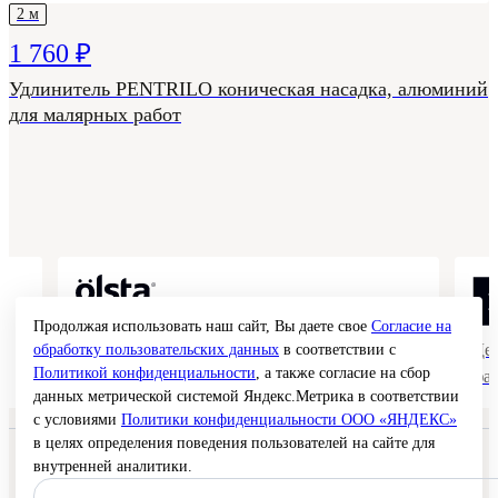
2 м
1 760 ₽
Удлинитель PENTRILO коническая насадка, алюминий
для малярных работ
Продолжая использовать наш сайт, Вы даете свое
Согласие на
Коллекции гладких и структурных
Де
обработку пользовательских данных
в соответствии с
Политикой конфиденциальности
, а также согласие на сбор
покрытий
фа
данных метрической системой Яндекс.Метрика в соответствии
с условиями
Политики конфиденциальности ООО «ЯНДЕКС»
в целях определения поведения пользователей на сайте для
© 2026 Interra Deco Group
внутренней аналитики.
Политика конфиденциальности